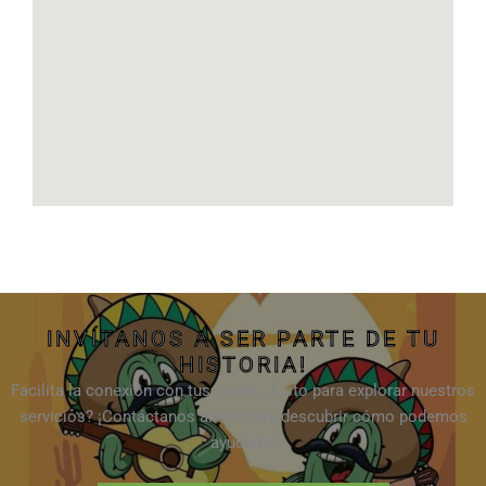
INVÍTANOS A SER PARTE DE TU
HISTORIA!
Facilita la conexión con tus raíces.¿Listo para explorar nuestros
servicios? ¡Contáctanos ahora para descubrir cómo podemos
ayudarte!