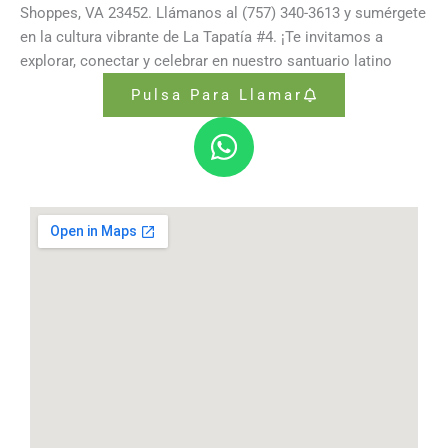
Shoppes, VA 23452. Llámanos al (757) 340-3613 y sumérgete
en la cultura vibrante de La Tapatía #4. ¡Te invitamos a
explorar, conectar y celebrar en nuestro santuario latino
Pulsa Para Llamar
W
h
a
t
s
a
p
p